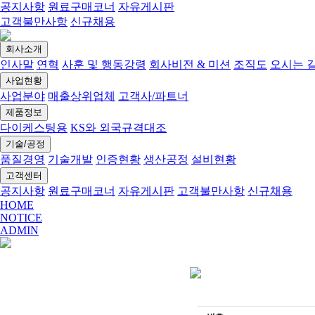
공지사항
원료구매코너
자유게시판
고객불만사항
신규채용
회사소개
인사말
연혁
사훈 및 행동강령
회사비전 & 미션
조직도
오시는 
사업현황
사업분야
매출상위업체
고객사/파트너
제품정보
다이케스팅용
KS와 외국규격대조
기술/공정
품질경영
기술개발
인증현황
생산공정
설비현황
고객센터
공지사항
원료구매코너
자유게시판
고객불만사항
신규채용
HOME
NOTICE
ADMIN