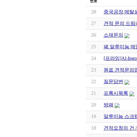
번호
28
중국공장 메탈실
27
견적 문의 드립
26
소재문의
25
폐 알루미늄 매
24
[프라임]Al-In
23
원료 견적문의
22
질문답변
21
프록시목록
20
방패
19
알루미늄 스크랩
18
견적요청의 건 