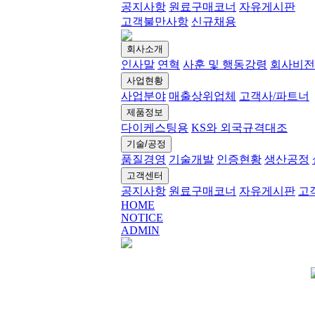
공지사항
원료구매코너
자유게시판
고객불만사항
신규채용
회사소개
인사말
연혁
사훈 및 행동강령
회사비전
사업현황
사업분야
매출상위업체
고객사/파트너
제품정보
다이케스팅용
KS와 외국규격대조
기술/공정
품질경영
기술개발
인증현황
생산공정
고객센터
공지사항
원료구매코너
자유게시판
고
HOME
NOTICE
ADMIN