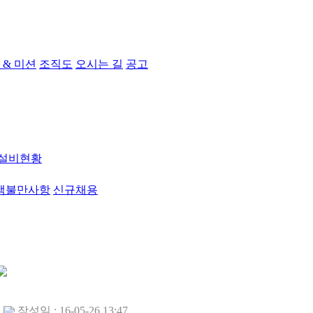
 & 미션
조직도
오시는 길
공고
설비현황
객불만사항
신규채용
작성일 : 16-05-26 13:47